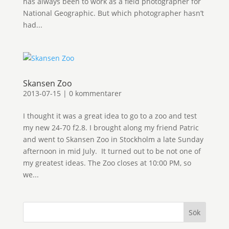
has always been to work as a field photographer for
National Geographic. But which photographer hasn’t
had...
Skansen Zoo
2013-07-15
|
0 kommentarer
I thought it was a great idea to go to a zoo and test
my new 24-70 f2.8. I brought along my friend Patric
and went to Skansen Zoo in Stockholm a late Sunday
afternoon in mid July. It turned out to be not one of
my greatest ideas. The Zoo closes at 10:00 PM, so
we...
Sök